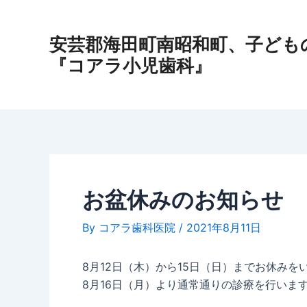
内
Post
容
navigation
安芸郡海田町南昭和町、子ども
を
ス
『コアラ小児歯科』
キ
ッ
プ
お盆休みのお知らせ
By
コアラ歯科医院
/
2021年8月11日
8月12日（木）から15日（日）までお休みを
8月16日（月）より通常通りの診療を行いま