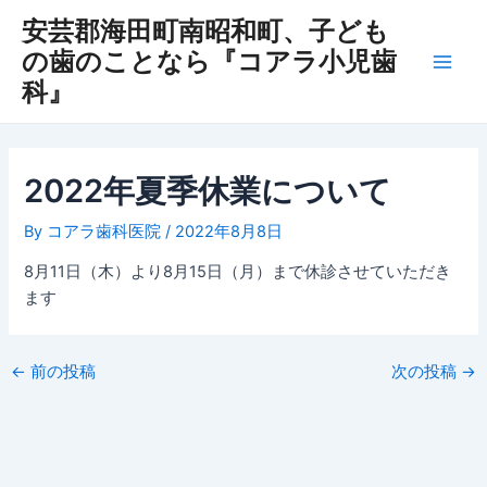
内
Post
Main
安芸郡海田町南昭和町、子ども
容
navigation
の歯のことなら『コアラ小児歯
Men
を
科』
ス
キ
ッ
プ
2022年夏季休業について
By
コアラ歯科医院
/
2022年8月8日
8月11日（木）より8月15日（月）まで休診させていただき
ます
←
前の投稿
次の投稿
→