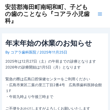
内
Post
Main
安芸郡海田町南昭和町、子ども
容
navigation
の歯のことなら『コアラ小児歯
Men
を
科』
ス
キ
ッ
プ
年末年始の休業のお知らせ
By
コアラ歯科医院
/
2025年11月25日
2025年は12月27日（土）の午前までの診療となります
2026年の診療開始は1月5日（月）となります
緊急の際は広島口腔保健センターをご利用ください
・広島市東区二葉の里三丁目2番4号 広島県歯科医師会館
１F
・午前九時より午後三時まで
ご不便をおかけしますがよろしくお願いいたします