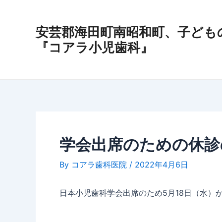
内
Post
容
navigation
安芸郡海田町南昭和町、子ども
を
ス
『コアラ小児歯科』
キ
ッ
プ
学会出席のための休診
By
コアラ歯科医院
/
2022年4月6日
日本小児歯科学会出席のため5月18日（水）