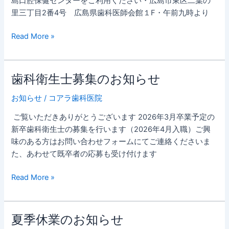
島口腔保健センターをご利用ください・広島市東区二葉の
業
里三丁目2番4号 広島県歯科医師会館１F・午前九時より
の
お
Read More »
知
ら
せ
歯科衛生士募集のお知らせ
歯
科
お知らせ
/
コアラ歯科医院
衛
生
ご覧いただきありがとうございます 2026年3月卒業予定の
士
新卒歯科衛生士の募集を行います（2026年4月入職）ご興
募
味のある方はお問い合わせフォームにてご連絡くださいま
集
た、あわせて既卒者の応募も受け付けます
の
お
Read More »
知
ら
せ
夏季休業のお知らせ
夏