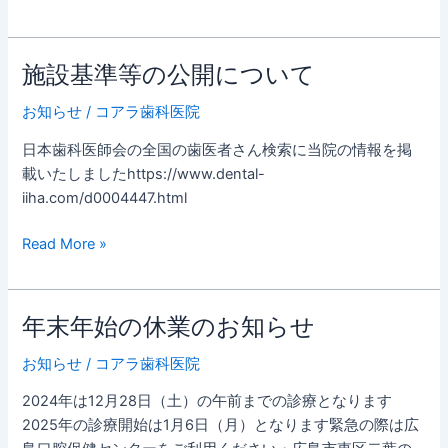
ク
の
休
施設基準等の公開について
施
業
設
の
お知らせ
/
コアラ歯科医院
基
お
準
知
日本歯科医師会の全国の歯医者さん検索に当院の情報を掲
等
ら
載いたしましたhttps://www.dental-
の
せ
iiha.com/d0004447.html
公
開
Read More »
に
つ
い
年末年始の休業のお知らせ
年
て
末
お知らせ
/
コアラ歯科医院
年
始
2024年は12月28日（土）の午前までの診療となります
の
2025年の診療開始は1月6日（月）となります緊急の際は広
休