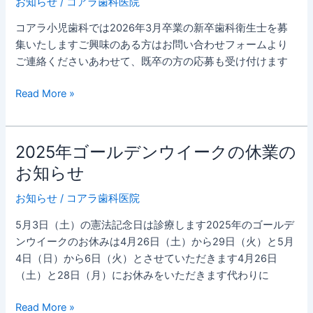
お知らせ
/
コアラ歯科医院
年
3
コアラ小児歯科では2026年3月卒業の新卒歯科衛生士を募
月
集いたしますご興味のある方はお問い合わせフォームより
卒
ご連絡くださいあわせて、既卒の方の応募も受け付けます
業
予
Read More »
定
の
歯
2025年ゴールデンウイークの休業の
2025
科
年
お知らせ
衛
ゴ
生
お知らせ
/
コアラ歯科医院
ー
士
ル
を
5月3日（土）の憲法記念日は診療します2025年のゴールデ
デ
募
ンウイークのお休みは4月26日（土）から29日（火）と5月
ン
集
4日（日）から6日（火）とさせていただきます4月26日
ウ
し
（土）と28日（月）にお休みをいただきます代わりに
イ
ま
ー
す
Read More »