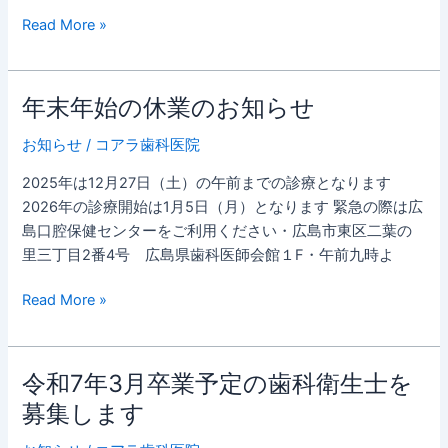
ら
Read More »
せ
年末年始の休業のお知らせ
年
末
お知らせ
/
コアラ歯科医院
年
始
2025年は12月27日（土）の午前までの診療となります
の
2026年の診療開始は1月5日（月）となります 緊急の際は広
休
島口腔保健センターをご利用ください・広島市東区二葉の
業
里三丁目2番4号 広島県歯科医師会館１F・午前九時よ
の
お
Read More »
知
ら
せ
令和7年3月卒業予定の歯科衛生士を
令
和
募集します
7