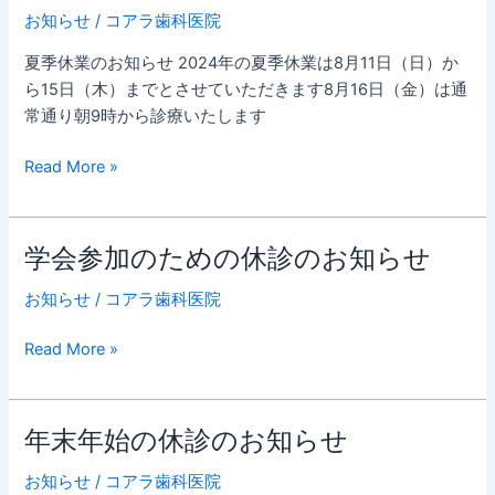
季
お知らせ
/
コアラ歯科医院
休
業
夏季休業のお知らせ 2024年の夏季休業は8月11日（日）か
の
ら15日（木）までとさせていただきます8月16日（金）は通
お
常通り朝9時から診療いたします
知
ら
Read More »
せ
学会参加のための休診のお知らせ
学
会
お知らせ
/
コアラ歯科医院
参
加
Read More »
の
た
め
年末年始の休診のお知らせ
年
の
末
休
お知らせ
/
コアラ歯科医院
年
診