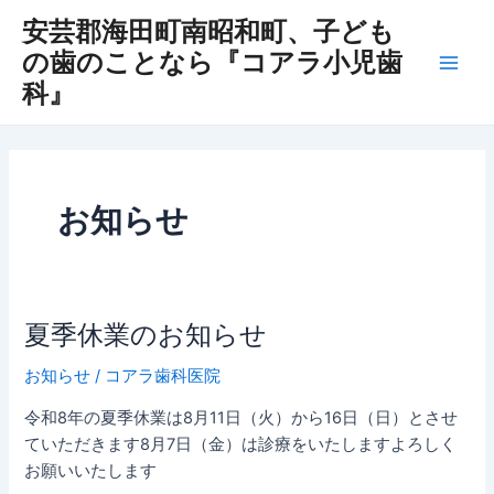
内
投
Main
安芸郡海田町南昭和町、子ども
容
稿
の歯のことなら『コアラ小児歯
Men
を
の
科』
ス
ペ
キ
ー
ッ
ジ
プ
送
り
お知らせ
夏季休業のお知らせ
夏
季
お知らせ
/
コアラ歯科医院
休
業
令和8年の夏季休業は8月11日（火）から16日（日）とさせ
の
ていただきます8月7日（金）は診療をいたしますよろしく
お
お願いいたします
知